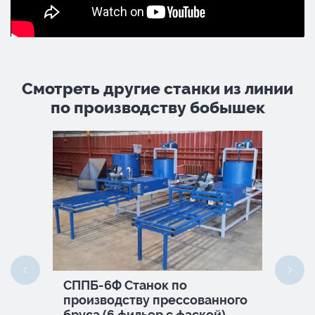
Смотреть другие станки из линии
по производству бобышек
я
СППБ-6Ф Станок по
Ста
онов
производству прессованного
нар
бруса (6 фильер с фаской)
«Ор