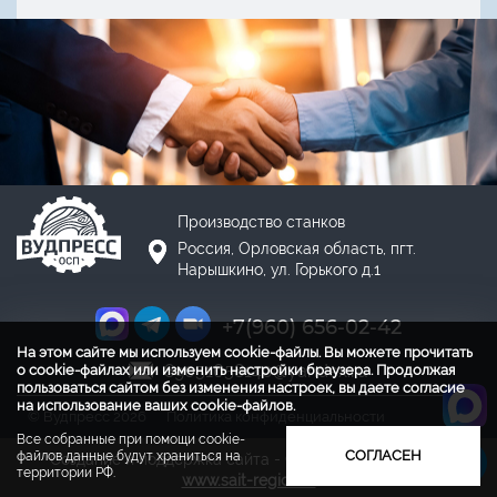
Производство станков
Россия, Орловская область, пгт.
Нарышкино, ул. Горького д.1
+7(960) 656-02-42
На этом сайте мы используем cookie-файлы. Вы можете прочитать
89051658140@yandex.ru
о cookie-файлах или изменить настройки браузера. Продолжая
пользоваться сайтом без изменения настроек, вы даете согласие
на использование ваших cookie-файлов.
©
Вудпресс
2026
Политика конфиденциальности
Все собранные при помощи cookie-
СОГЛАСЕН
файлов данные будут храниться на
Создание и поддержка сайта - ООО «Регион центр».
территории РФ.
www.sait-region.ru