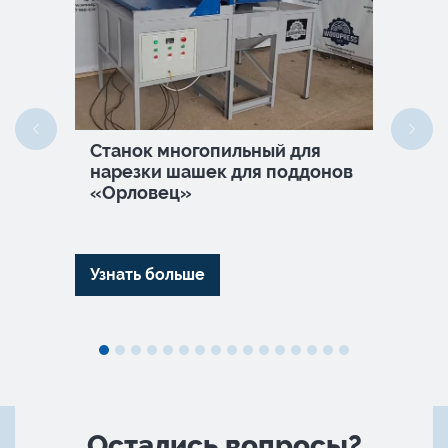
Станок многопильный для
СПП
ного
нарезки шашек для поддонов
про
«Орловец»
брус
фил
Узнать больше
Узна
Остались вопросы?